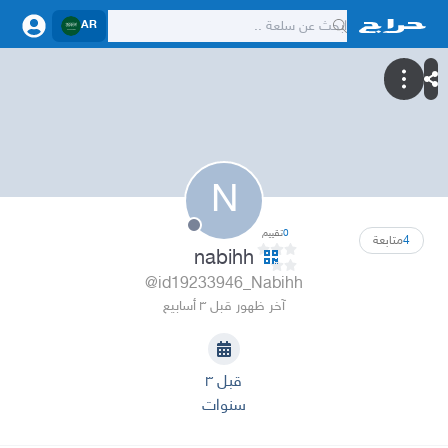
AR
N
0
تقييم
4
متابعة
nabihh
@id19233946_Nabihh
آخر ظهور قبل ٣ أسابيع
قبل ٣
سنوات