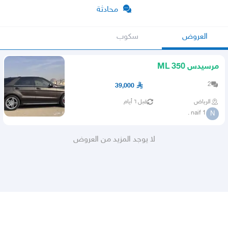
محادثة
العروض
سكوب
مرسيدس 350 ML
2
39,000
الرياض
قبل ٦ أيام
naif 1 .
N
لا يوجد المزيد من العروض