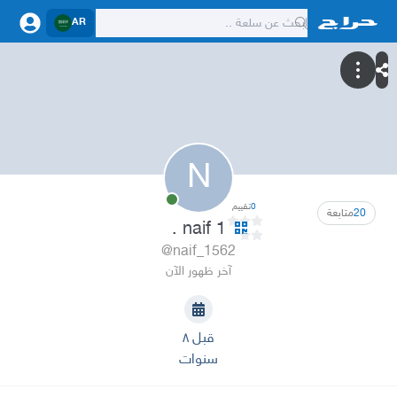
AR
N
0
تقييم
20
متابعة
naif 1 .
@naif_1562
آخر ظهور الآن
قبل ٨
سنوات