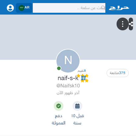
AR
N
8
تقييم
375
متابعة
naif-s-k
@Naifsk10
آخر ظهور الآن
قبل ١٥
دفع
سنة
العمولة