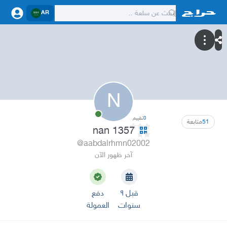
AR
N
0
تقييم
51
متابعة
nan 1357
@aabdalrhmn02002
آخر ظهور الآن
قبل ٩
دفع
سنوات
العمولة