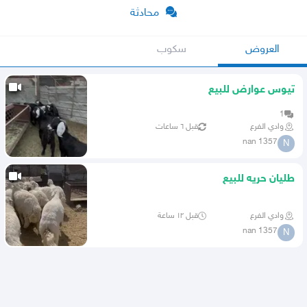
محادثة
العروض
سكوب
تيوس عوارض للبيع
1
وادي الفرع
قبل ٦ ساعات
nan 1357
N
طليان حريه للبيع
وادي الفرع
قبل ١٢ ساعة
nan 1357
N