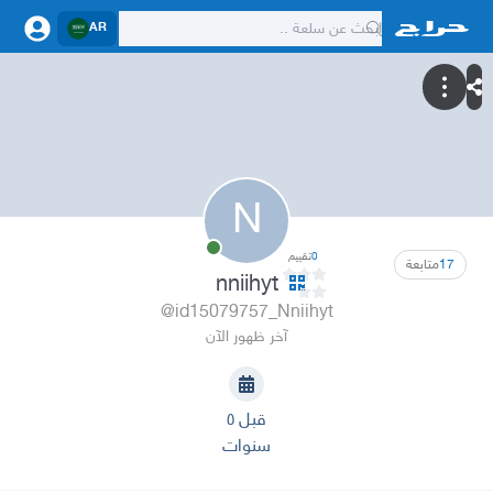
AR
N
0
تقييم
17
متابعة
nniihyt
@id15079757_Nniihyt
آخر ظهور الآن
قبل ٥
سنوات