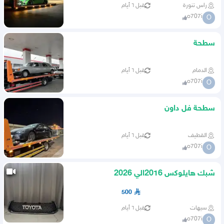
راس تنورة
قبل ٦ أيام
o707i
O
سطحة
الدمام
قبل ٦ أيام
o707i
O
سطحة فل داون
القطيف
قبل ٦ أيام
o707i
O
شبك هايلوكس 2016الي 2026
500
سيهات
قبل ٦ أيام
o707i
O