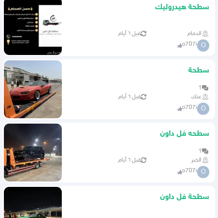
سطحة هيدروليك
الدمام
قبل ٦ أيام
o707i
O
سطحة
1
عنك
قبل ٦ أيام
o707i
O
سطحه فل داون
1
الخبر
قبل ٦ أيام
o707i
O
سطحة فل داون