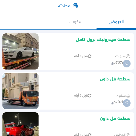
محادثة
العروض
سكوب
سطحة هيدروليك نزول كامل
سيهات
قبل ٥ أيام
o707i
O
سطحة فل داون
صفوى
قبل ٥ أيام
o707i
O
سطحه فل داون
القطيف
قبل ٥ أيام