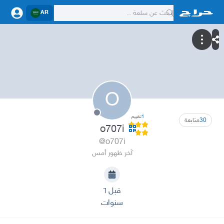
AR
O
1
تقييم
30
متابعة
o707i
@o707i
آخر ظهور أمس
قبل ٦
سنوات