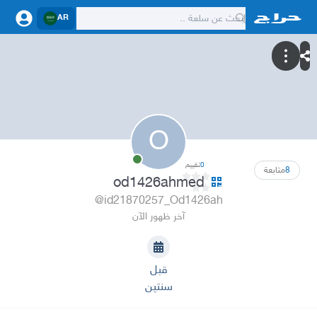
AR
O
0
تقييم
8
متابعة
od1426ahmed
@id21870257_Od1426ah
آخر ظهور الآن
قبل
سنتين