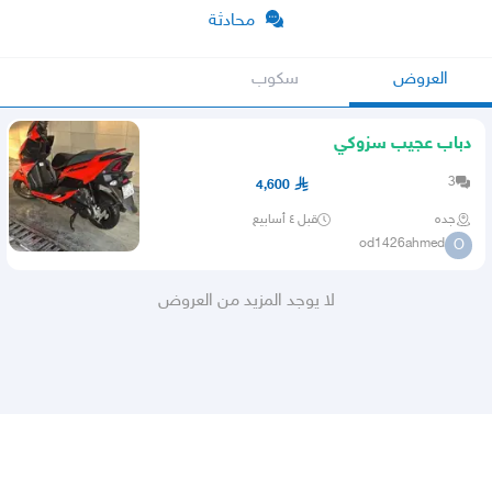
محادثة
العروض
سكوب
دباب عجيب سزوكي
3
4,600
جده
قبل ٤ أسابيع
od1426ahmed
O
لا يوجد المزيد من العروض