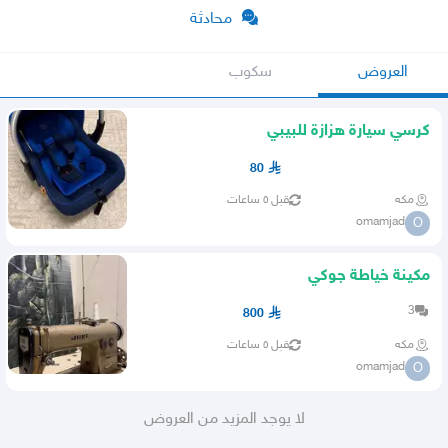
محادثة
العروض
سكوب
كرسي سيارة هزازة للبيبي
80
مكه
قبل ٥ ساعات
omamjad
O
مكينة خياطة جوكي
3
800
مكه
قبل ٥ ساعات
omamjad
O
لا يوجد المزيد من العروض