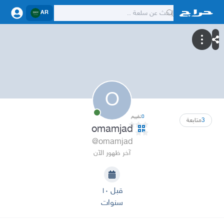
AR
O
0
تقييم
3
متابعة
omamjad
@omamjad
آخر ظهور الآن
قبل ١٠
سنوات