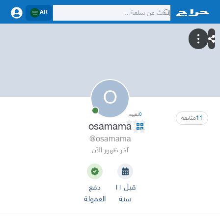
AR
O
0
تقييم
11
متابعة
osamama
@osamama
آخر ظهور الآن
قبل ١١
دفع
سنة
العمولة