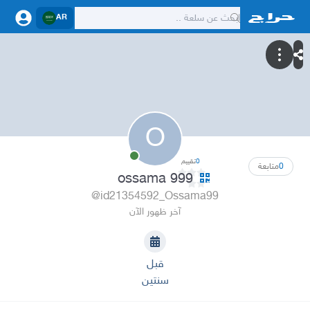
AR
O
0
تقييم
0
متابعة
ossama 999
@id21354592_Ossama99
آخر ظهور الآن
قبل
سنتين