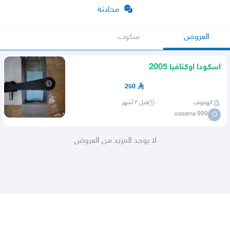
محادثة
العروض
سكوب
اسكودا اوكتافيا 2005
250
الهفوف
قبل ٣ أشهر
ossama 999
O
لا يوجد المزيد من العروض