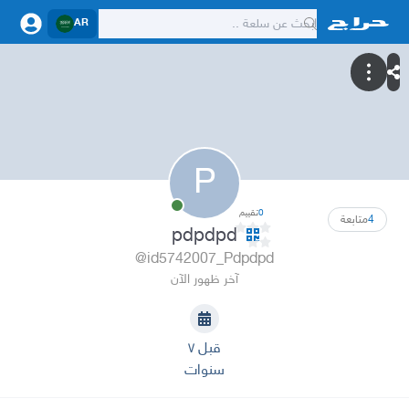
AR
P
0
تقييم
4
متابعة
pdpdpd
@id5742007_Pdpdpd
آخر ظهور الآن
قبل ٧
سنوات