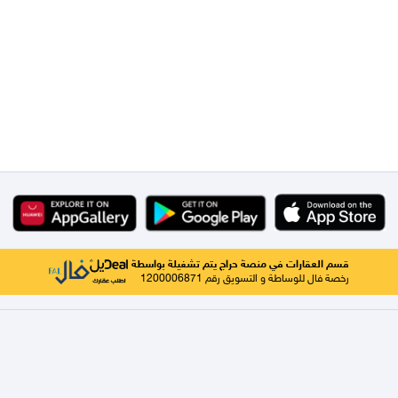
قسم العقارات في منصة حراج يتم تشغيلة بواسطة
رخصة فال للوساطة و التسويق رقم 1200006871