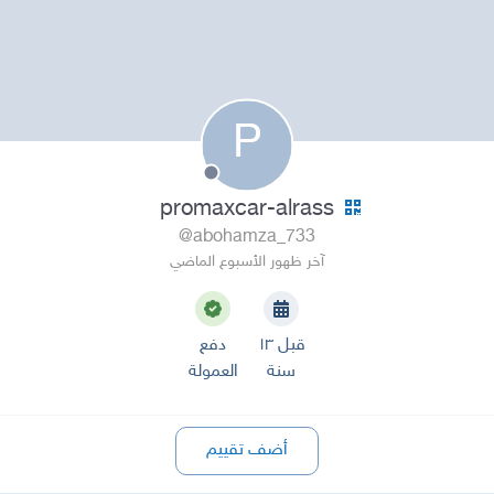
P
promaxcar-alrass
@abohamza_733
آخر ظهور الأسبوع الماضي
قبل ١٣
دفع
سنة
العمولة
أضف تقييم