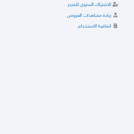
الاشتراك السنوي للمتجر
زيادة مشاهدات العروض
اتفاقية الاستخدام
خدمة الشراء الموثوق
توثيق المتجر و إضافة التراخيص
مركز الأمان
نظام التقييم
نظام الخصم
الحسابات والأرقام الموقوفة
قائمة السلع والعروض الممنوعة
الأسئلة الشائعة
سياسة الخصوصية