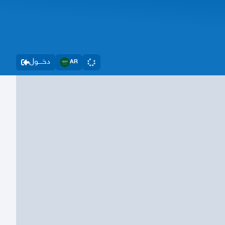
دخــــول
AR