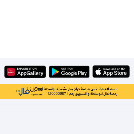
قسم العقارات في منصة حراج يتم تشغيلة بواسطة
رخصة فال للوساطة و التسويق رقم 1200006871