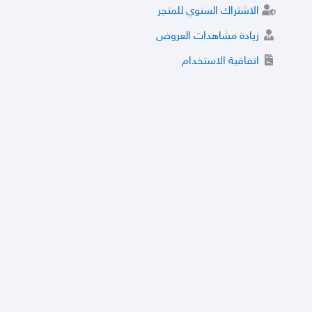
الاشتراك السنوي للمتجر
زيادة مشاهدات العروض
اتفاقية الاستخدام
خدمة الشراء الموثوق
توثيق المتجر و إضافة التراخيص
مركز الأمان
نظام التقييم
نظام الخصم
الحسابات والأرقام الموقوفة
قائمة السلع والعروض الممنوعة
الأسئلة الشائعة
سياسة الخصوصية