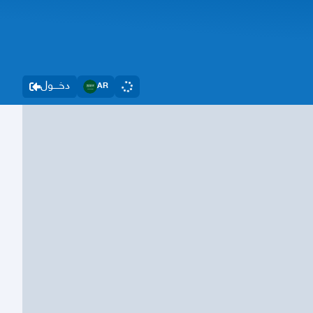
دخــــول
AR