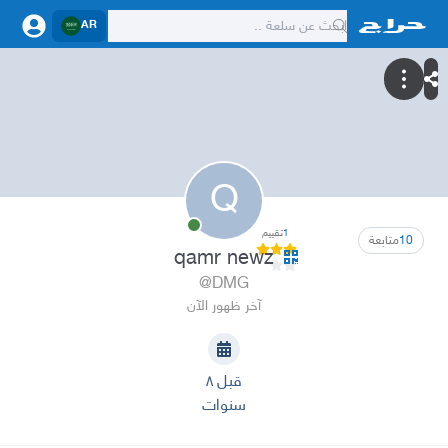
AR
Q
1
تقييم
10
متابعة
qamr newz
@DMG
آخر ظهور الآن
قبل ٨
سنوات