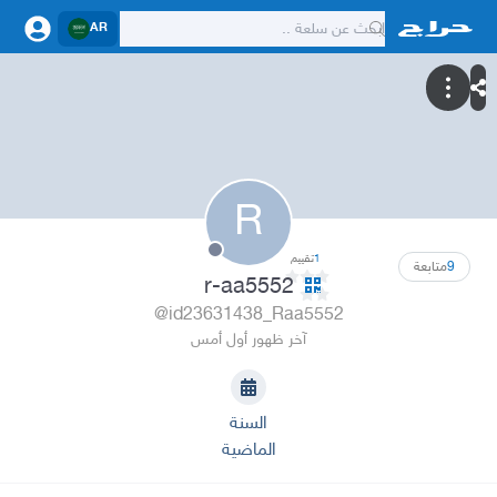
AR
R
1
تقييم
9
متابعة
r-aa5552
@id23631438_Raa5552
آخر ظهور أول أمس
السنة
الماضية