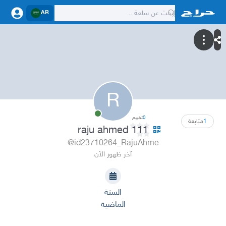
AR
R
0
تقييم
1
متابعة
raju ahmed 111
@id23710264_RajuAhme
آخر ظهور الآن
السنة
الماضية