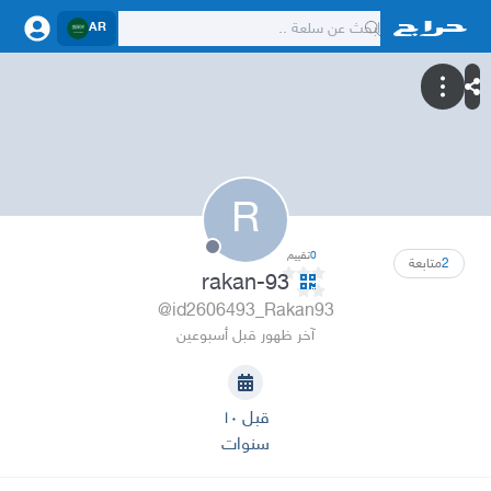
AR
R
0
تقييم
2
متابعة
rakan-93
@id2606493_Rakan93
آخر ظهور قبل أسبوعين
قبل ١٠
سنوات