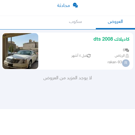
محادثة
العروض
سكوب
كاديلاك 2008 dts
6
الرياض
قبل ٤ أشهر
rakan-93
R
لا يوجد المزيد من العروض