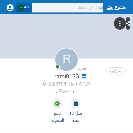
AR
R
0
تقييم
70
متابعة
rami9123
@id223706_Rami9123
آخر ظهور الآن
قبل ١٥
دفع
سنة
العمولة