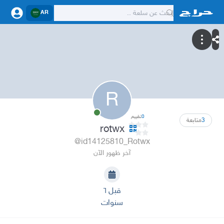
AR
R
0
تقييم
3
متابعة
rotwx
@id14125810_Rotwx
آخر ظهور الآن
قبل ٦
سنوات