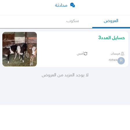
محادثة
العروض
سكوب
حسايل العدد3
ميسان
أمس
rotwx
R
لا يوجد المزيد من العروض