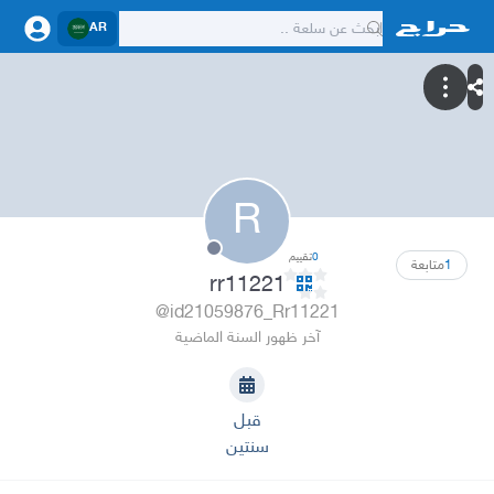
AR
R
0
تقييم
1
متابعة
rr11221
@id21059876_Rr11221
آخر ظهور السنة الماضية
قبل
سنتين