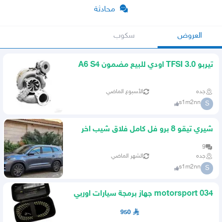
محادثة
العروض
سكوب
تيربو 3.0 TFSI اودي للبيع مضمون A6 S4
S5 SQ5 A7 Q8 Macan S
جده
الأسبوع الماضي
s1m2nn
S
شيري تيقو 8 برو فل كامل فلاق شيب اخر
اصدار نزل 2023
9
جده
الشهر الماضي
s1m2nn
S
034 motorsport جهاز برمجة سيارات اوربي
950