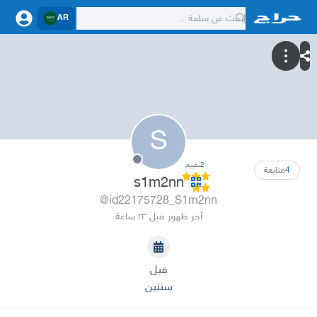
AR
S
2
تقييم
4
متابعة
s1m2nn
@id22175728_S1m2nn
آخر ظهور قبل ٢٣ ساعة
قبل
سنتين