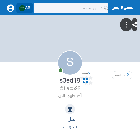
AR
S
0
تقييم
12
متابعة
s3ed19
@flap592
آخر ظهور الآن
قبل ٦
سنوات