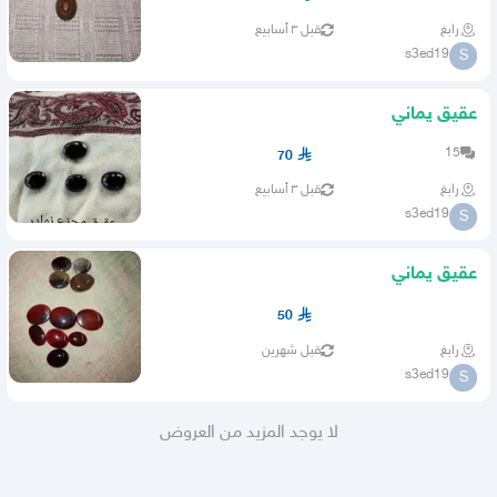
رابغ
قبل ٣ أسابيع
s3ed19
S
عقيق يماني
15
70
رابغ
قبل ٣ أسابيع
s3ed19
S
عقيق يماني
50
رابغ
قبل شهرين
s3ed19
S
لا يوجد المزيد من العروض