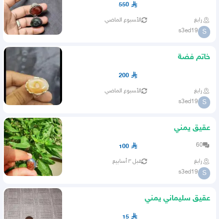
550
رابغ
الأسبوع الماضي
s3ed19
S
خاتم فضة
200
رابغ
الأسبوع الماضي
s3ed19
S
عقيق يمني
60
100
رابغ
قبل ٣ أسابيع
s3ed19
S
عقيق سليماني يمني
15