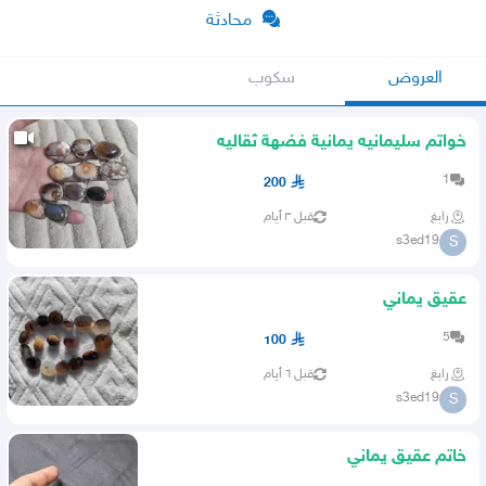
محادثة
العروض
سكوب
خواتم سليمانيه يمانية فضهة ثقاليه
1
200
رابغ
قبل ٣ أيام
s3ed19
S
عقيق يماني
5
100
رابغ
قبل ٦ أيام
s3ed19
S
خاتم عقيق يماني