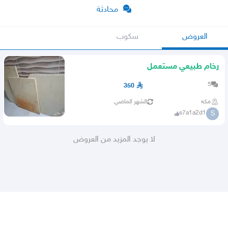
محادثة
العروض
سكوب
رخام طبيعي مستعمل
5
350
مكه
الشهر الماضي
s7a1a2d1
S
لا يوجد المزيد من العروض