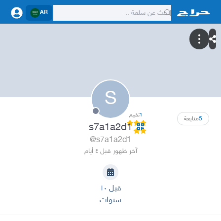
AR
S
1
تقييم
5
متابعة
s7a1a2d1
@s7a1a2d1
آخر ظهور قبل ٤ أيام
قبل ١٠
سنوات