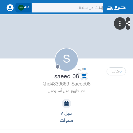
AR
S
0
تقييم
5
متابعة
saeed 08
@id4839669_Saeed08
آخر ظهور قبل أسبوعين
قبل ٨
سنوات