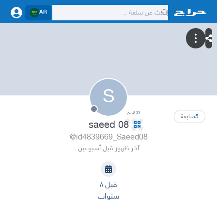
AR
S
0
تقييم
5
متابعة
saeed 08
@id4839669_Saeed08
آخر ظهور قبل أسبوعين
قبل ٨
سنوات