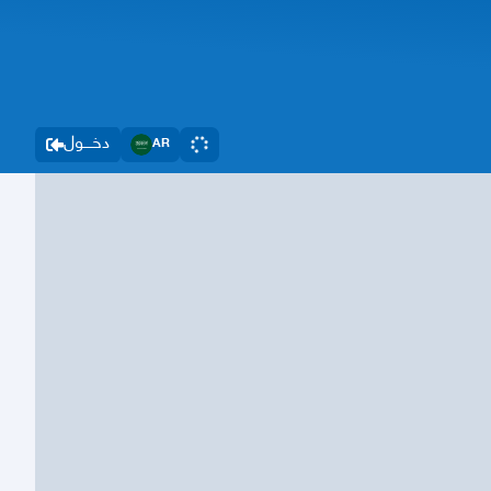
دخــــول
AR