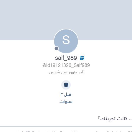
S
saif_989
@id19121326_Saif989
آخر ظهور قبل شهرين
قبل ٣
سنوات
 كانت تجربتك؟