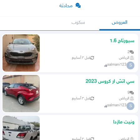
محادثة
العروض
سكوب
سبورتاج 1.6
2
الرياض
قبل ٣ أسابيع
salmani123
S
سي اتش ار كروس 2023
9
الرياض
قبل ٣ أسابيع
salmani123
S
ونيت مازدا
الرياض
قبل ٣ أسابيع