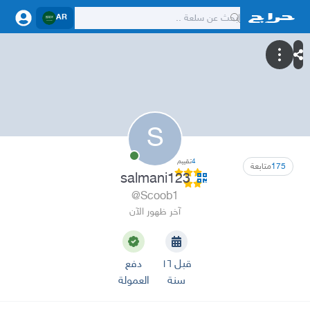
AR
S
4
تقييم
175
متابعة
salmani123
@Scoob1
آخر ظهور الآن
قبل ١٦
دفع
سنة
العمولة