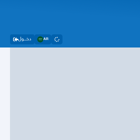
دخــــول
AR