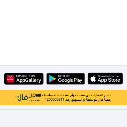
قسم العقارات في منصة حراج يتم تشغيلة بواسطة
رخصة فال للوساطة و التسويق رقم 1200006871