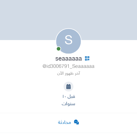
S
seaaaaaa
@id3006791_Seaaaaaa
آخر ظهور الآن
قبل ١٠
سنوات
محادثة