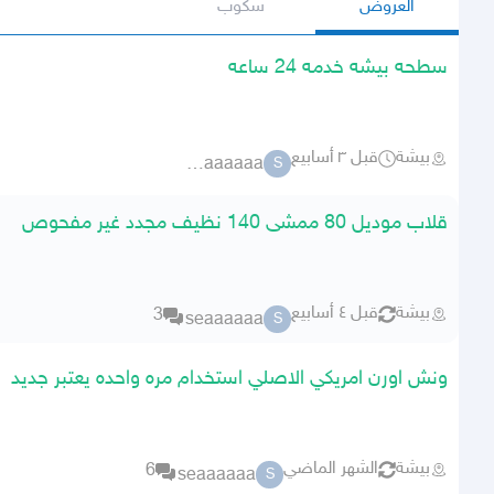
العروض
سكوب
سطحه بيشه خدمه 24 ساعه
بيشة
قبل ٣ أسابيع
seaaaaaa
S
قلاب موديل 80 ممشى 140 نظيف مجدد غير مفحوص
بيشة
قبل ٤ أسابيع
3
seaaaaaa
S
ونش اورن امريكي الاصلي استخدام مره واحده يعتبر جديد
بيشة
الشهر الماضي
6
seaaaaaa
S