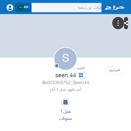
AR
S
0
تقييم
4
متابعة
seen.44
@id14359752_Seen44
آخر ظهور قبل ٧ أيام
قبل ٦
سنوات