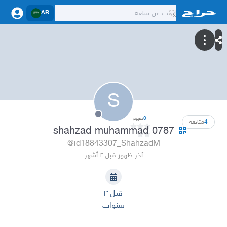
AR
S
0
تقييم
4
متابعة
shahzad muhammad 0787
@id18843307_ShahzadM
آخر ظهور قبل ٣ أشهر
قبل ٣
سنوات