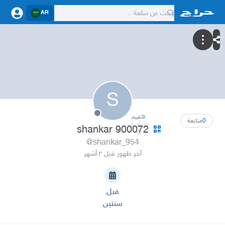
AR
S
0
تقييم
0
متابعة
shankar 900072
@shankar_954
آخر ظهور قبل ٣ أشهر
قبل
سنتين