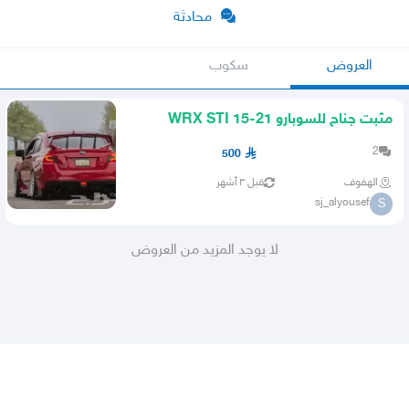
محادثة
العروض
سكوب
مثبت جناح للسوبارو WRX STI 15-21
2
500
الهفوف
قبل ٣ أشهر
sj_alyousef
S
لا يوجد المزيد من العروض