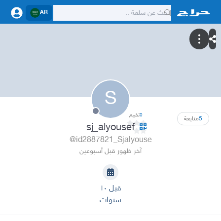
AR
S
0
تقييم
5
متابعة
sj_alyousef
@id2887821_Sjalyouse
آخر ظهور قبل أسبوعين
قبل ١٠
سنوات