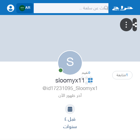
AR
S
0
تقييم
1
متابعة
sloomyx11
@id17231095_Sloomyx1
آخر ظهور الآن
قبل ٤
سنوات