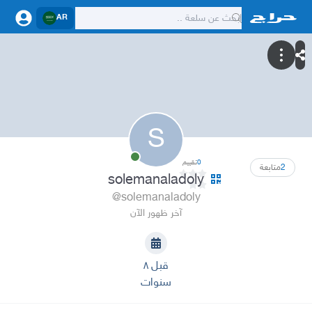
AR
S
0
تقييم
2
متابعة
solemanaladoly
@solemanaladoly
آخر ظهور الآن
قبل ٨
سنوات