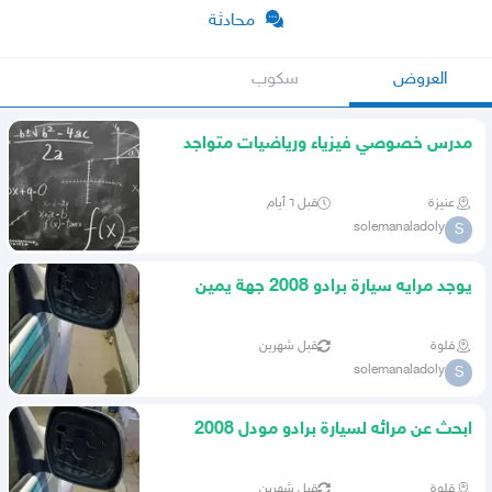
محادثة
العروض
سكوب
مدرس خصوصي فيزياء ورياضيات متواجد
بعنيزة
عنيزة
قبل ٦ أيام
solemanaladoly
S
يوجد مرايه سيارة برادو 2008 جهة يمين
بدون زجاج
قلوة
قبل شهرين
solemanaladoly
S
ابحث عن مرائه لسيارة برادو مودل 2008
الجهه اليمين
قلوة
قبل شهرين