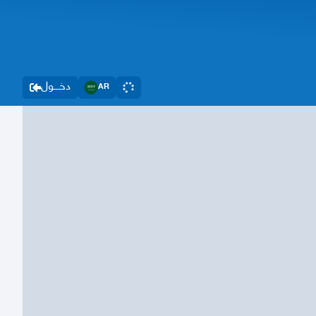
دخــــول
AR