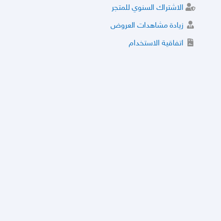
الاشتراك السنوي للمتجر
زيادة مشاهدات العروض
اتفاقية الاستخدام
خدمة الشراء الموثوق
توثيق المتجر و إضافة التراخيص
مركز الأمان
نظام التقييم
نظام الخصم
الحسابات والأرقام الموقوفة
قائمة السلع والعروض الممنوعة
الأسئلة الشائعة
سياسة الخصوصية