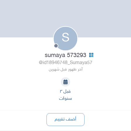
S
sumaya 573293
@id18946748_Sumaya57
آخر ظهور قبل شهرين
قبل ٣
سنوات
أضف تقييم