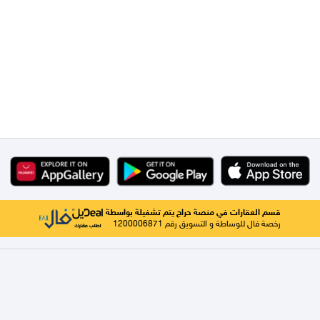
قسم العقارات في منصة حراج يتم تشغيلة بواسطة
رخصة فال للوساطة و التسويق رقم 1200006871