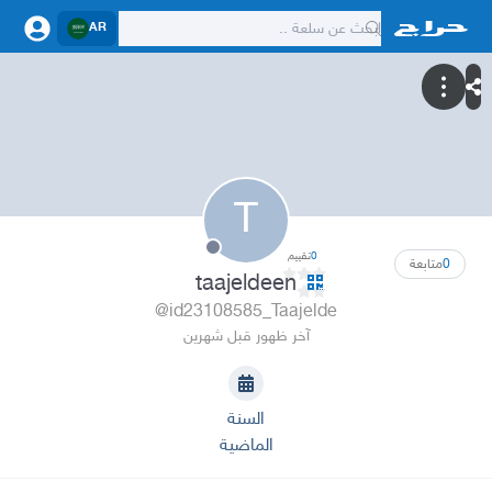
AR
T
0
تقييم
0
متابعة
taajeldeen
@id23108585_Taajelde
آخر ظهور قبل شهرين
السنة
الماضية