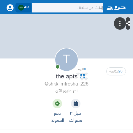
AR
T
0
تقييم
20
متابعة
the apts
@shkk_mfrosha_226
آخر ظهور الآن
قبل ٣
دفع
سنوات
العمولة