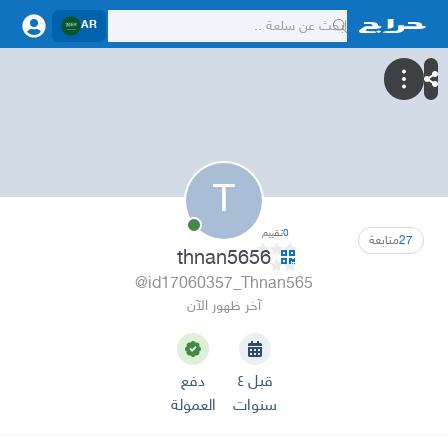
AR
T
0
تقييم
27
متابعة
thnan5656
@id17060357_Thnan565
آخر ظهور الآن
قبل ٤
دفع
سنوات
العمولة