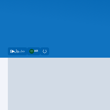
دخــــول
AR