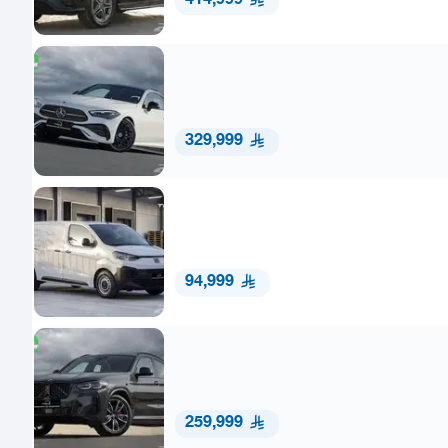
414,999
329,999
94,999
259,999