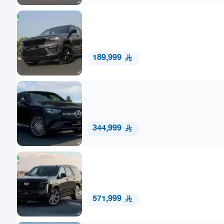
189,999
344,999
571,999