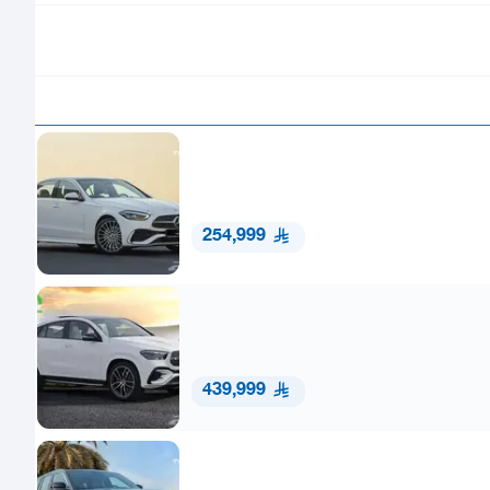
254,999
439,999