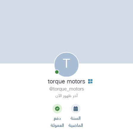
T
torque motors
@torque_motors
آخر ظهور الآن
السنة
دفع
الماضية
العمولة