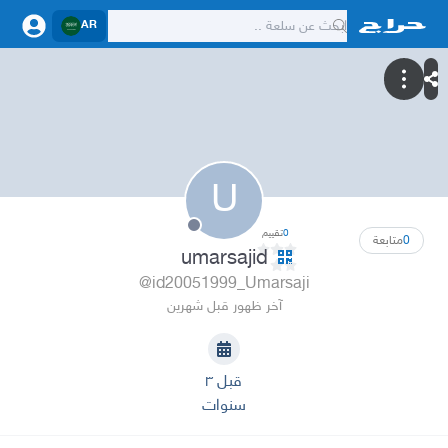
AR
U
0
تقييم
0
متابعة
umarsajid
@id20051999_Umarsaji
آخر ظهور قبل شهرين
قبل ٣
سنوات