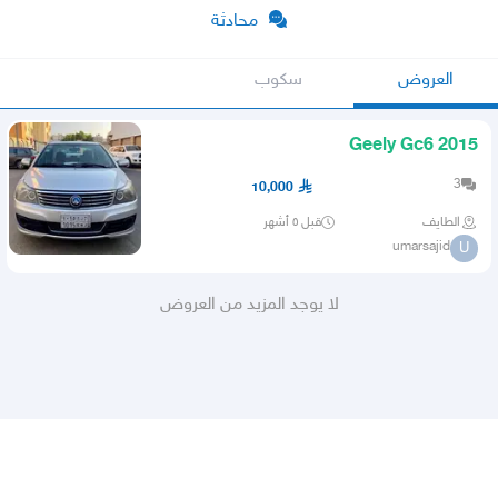
محادثة
العروض
سكوب
Geely Gc6 2015
3
10,000
الطايف
قبل ٥ أشهر
umarsajid
U
لا يوجد المزيد من العروض