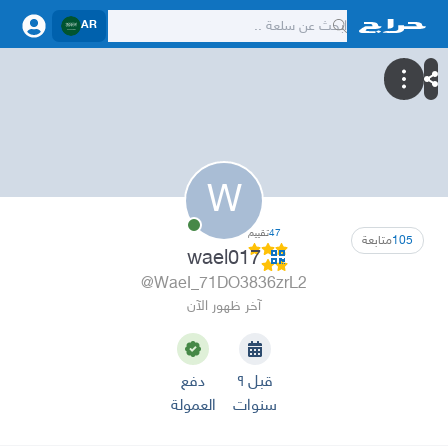
AR
W
47
تقييم
105
متابعة
wael017
@WaeI_71DO3836zrL2
آخر ظهور الآن
قبل ٩
دفع
سنوات
العمولة