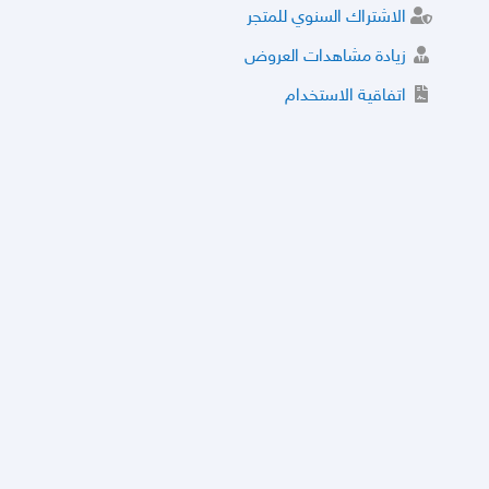
الاشتراك السنوي للمتجر
زيادة مشاهدات العروض
اتفاقية الاستخدام
خدمة الشراء الموثوق
توثيق المتجر و إضافة التراخيص
مركز الأمان
نظام التقييم
نظام الخصم
الحسابات والأرقام الموقوفة
قائمة السلع والعروض الممنوعة
الأسئلة الشائعة
سياسة الخصوصية