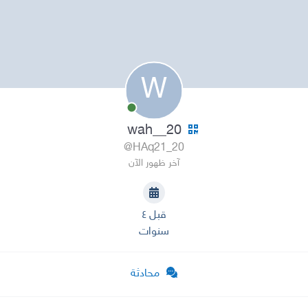
W
wah__20
@HAq21_20
آخر ظهور الآن
قبل ٤
سنوات
محادثة