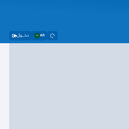
دخــــول
AR