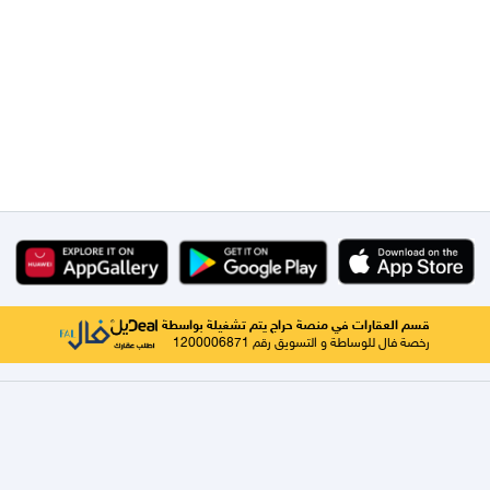
قسم العقارات في منصة حراج يتم تشغيلة بواسطة
رخصة فال للوساطة و التسويق رقم 1200006871