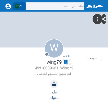
AR
W
0
تقييم
1
متابعة
wing79
@id18009661_Wing79
آخر ظهور الأسبوع الماضي
قبل ٤
سنوات