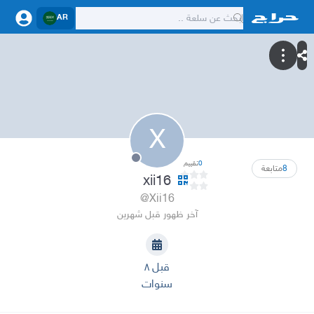
AR
X
0
تقييم
8
متابعة
xii16
@Xii16
آخر ظهور قبل شهرين
قبل ٨
سنوات