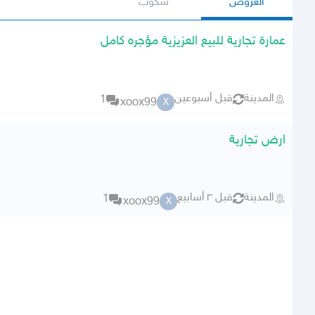
العروض
سكوب
عمارة تجارية للبيع العزيزية مؤجره كامل
المدينة
قبل أسبوعين
1
xoox99
X
ارض تجارية
المدينة
قبل ٣ أسابيع
1
xoox99
X