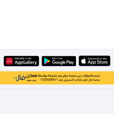
قسم العقارات في منصة حراج يتم تشغيلة بواسطة
رخصة فال للوساطة و التسويق رقم 1200006871