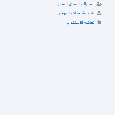
الاشتراك السنوي للمتجر
زيادة مشاهدات العروض
اتفاقية الاستخدام
خدمة الشراء الموثوق
توثيق المتجر و إضافة التراخيص
مركز الأمان
نظام التقييم
نظام الخصم
الحسابات والأرقام الموقوفة
قائمة السلع والعروض الممنوعة
الأسئلة الشائعة
سياسة الخصوصية