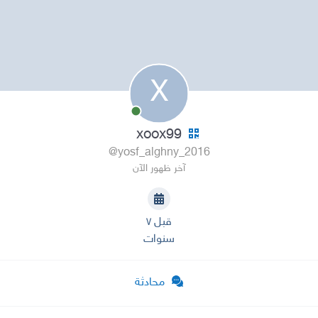
X
xoox99
@yosf_alghny_2016
آخر ظهور الآن
قبل ٧
سنوات
محادثة