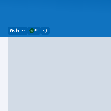
دخــــول
AR