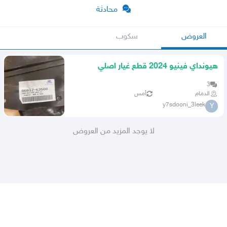
محادثة
العروض
سكوب
هيونداي فينيو 2024 قطع غيار اصلي
3
الدمام
أمس
y7sdooni_3leek
Y
لا يوجد المزيد من العروض