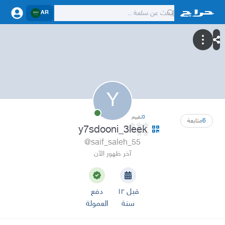
AR
Y
0
تقييم
6
متابعة
y7sdooni_3leek
@saif_saleh_55
آخر ظهور الآن
قبل ١٢
دفع
سنة
العمولة