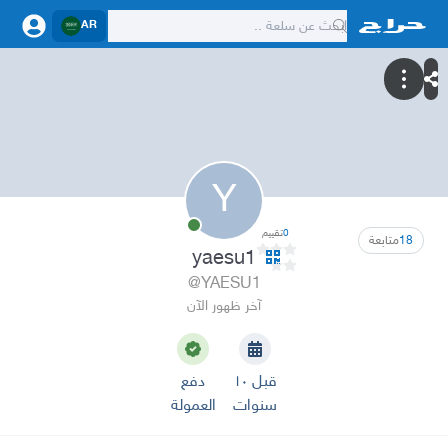
AR
Y
0
تقييم
18
متابعة
yaesu1
@YAESU1
آخر ظهور الآن
قبل ١٠
دفع
سنوات
العمولة