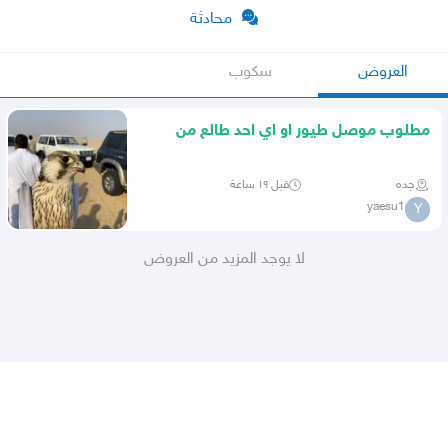
محادثة
العروض
سكوب
مطلوب موصل طيور او اي احد طالع من
جده لحايل
جده
قبل ١٩ ساعة
yaesu1
Y
لا يوجد المزيد من العروض