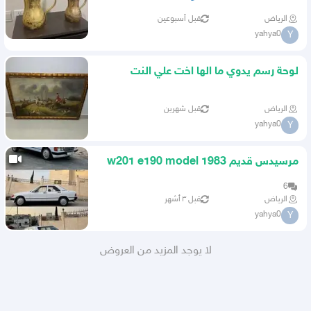
الرياض
قبل أسبوعين
yahya0
Y
لوحة رسم يدوي ما الها اخت علي النت
مشروطة
الرياض
قبل شهرين
yahya0
Y
مرسيدس قديم w201 e190 model 1983
6
الرياض
قبل ٣ أشهر
yahya0
Y
لا يوجد المزيد من العروض