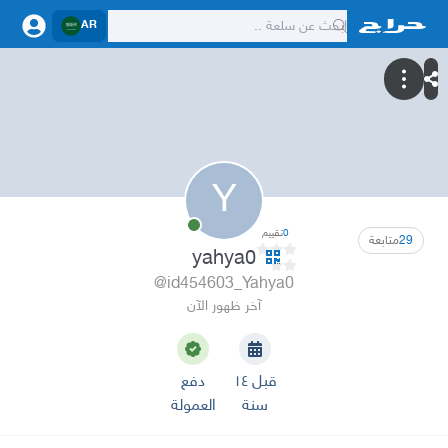
AR
Y
0
تقييم
29
متابعة
yahya0
@id454603_Yahya0
آخر ظهور الآن
قبل ١٤
دفع
سنة
العمولة