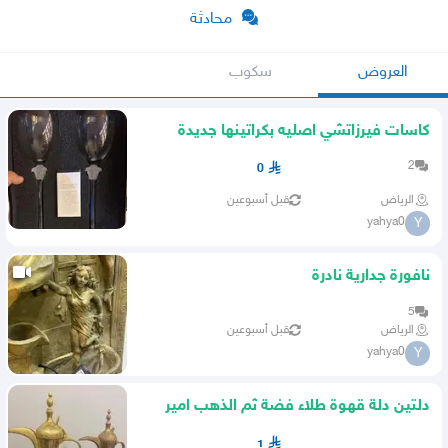
محادثة
العروض
سكوب
كاسات فيرزاتشي اصليه بكراتينها جديدة
تماما 41 كأس
2
0
الرياض
قبل أسبوعين
yahya0
Y
نافورة جدارية نادرة
5
الرياض
قبل أسبوعين
yahya0
Y
دلتين دلة قهوة طلاء فضة ثم الذهب امير
حائل حاليا
1