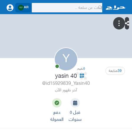
AR
Y
0
تقييم
39
متابعة
yasin 40
@id15929839_Yasin40
آخر ظهور الآن
قبل ٥
دفع
سنوات
العمولة