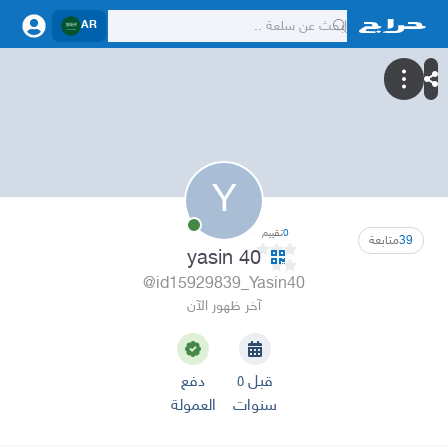
AR
Y
0
تقييم
39
متابعة
yasin 40
@id15929839_Yasin40
آخر ظهور الآن
قبل ٥
دفع
سنوات
العمولة